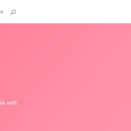
to
e velit